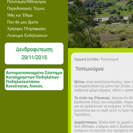
Πολιτισμός/Αθλητισμός
Παραδοσιακές Τέχνες
Ήθη και Έθιμα
Πού θα μας βρείτε
Χρήσιμες Πληροφορίες
Λεύκωμα Εκδηλώσεων
Αρχική Σελίδα
/
Τοπωνύμια
Τοπωνύμια
Μύλοι
: στην κοινότητα Λινούς, πριν
εξυπηρετούσαν όχι μόνο την Σολέα,
σώζονται μέχρι σήμερα, πέντε « ερει
Το σπίτι της Ρήγαινας
: λέγεται ότι 
βασίλισσα όπως την ονόμαζαν. Χαρακτ
για να αρδεύονται τα κτήματα. Η Ρήγ
κοινότητα και το νερό αυτό το έχεο 
Τροόδους.
Δημήσταυρος
: δίπλα από το χωριό
δύο αδέλφια, ο Δήμος καο ο Σταύρος
ανάψουν το καντήλι του προφήτη Ηλί